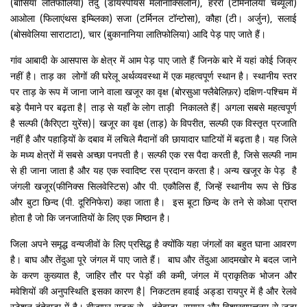
(बासिया लतिफोलिया) तेंदु (डायस्पोयस मेलानॉक्सिलोन), हररा (टर्मिनलिया चेब्यूला)
आओला (फिलाएंथस इम्ब्लिका) सजा (टर्मिनल टॉन्टोसा), कौहा (टी। अर्जुन), सलाई
(बोसवेलिया साराटाटा), चार (बुकानानिया लातिफोलिया) आदि पेड़ पाए जाते हैं।
गांव आबादी के आसपास के क्षेत्र में आम पेड़ पाए जाते हैं जिनके बारे में यहां कोई जिक्र
नहीं है। ताड़ का लोगों की घरेलू अर्थव्यवस्था में एक महत्वपूर्ण स्थान है। स्थानीय स्तर
पर ताड़ के रूप में जाना जाने वाला खजूर का वृक्ष (बोरसुआ फ्लैबेलिफ़र) दक्षिण-पश्चिम में
बड़े पैमाने पर बढ़ता है| ताड़ से यहाँ के लोग ताड़ी निकालते हैं| अगला सबसे महत्वपूर्ण
है सल्फी (कैरिएटा युरेंस)| खजूर का वृक्ष (ताड़) के विपरीत, सल्फी एक विस्तृत प्रजाति
नहीं है और पहाड़ियों के दबाव में लचिले मैदानों की छायादार घाटियों में बढ़ता है। यह जिले
के मध्य क्षेत्रों में सबसे अच्छा पनपती है। सल्फी एक रस पैदा करती है, जिसे सल्फी नाम
से ही जाना जाता है और यह एक स्वादिष्ट रस प्रदान करता है। अन्य खजूर के पेड़ है
जंगली खजूर(फीनिक्स सिलवेस्टिस) और पी. एकौलिस हैं, जिन्हें स्थानीय रूप से छिंड
और बुटा छिन्द (पी. दूरिनिफेरा) कहा जाता है। इस बूटा छिन्द के तने से कोआ प्राप्त
होता है जो कि जनजातियों के लिए एक मिष्ठान है।
जिला अपने समृद्ध वन्यजीवों के लिए प्रसिद्ध है क्योंकि यहा जंगलों का बहुत घाना आवरण
है। बाघ और तेंदुआ पूरे जंगल में पाए जाते हैं। बाघ और तेंदुआ आदमखोर मे बदल जाने
के करण कुख्यात है, जाहिर तौर पर पेड़ों की कमी, जंगल में प्राकृतिक भोजन और
मवेशियों की अनुपस्थिति इसका कारण है| निकटतम हवाई अड्डा रायपुर में है और रेलवे