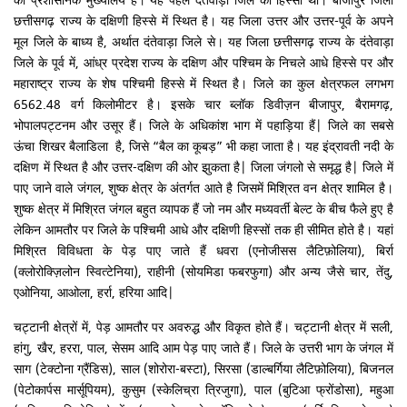
का प्रशासनिक मुख्यालय है। यह पहले दंतेवाड़ा जिले का हिस्सा था। बीजापुर जिला
छत्तीसगढ़ राज्य के दक्षिणी हिस्से में स्थित है। यह जिला उत्तर और उत्तर-पूर्व के अपने
मूल जिले के बाध्य है, अर्थात दंतेवाड़ा जिले से। यह जिला छत्तीसगढ़ राज्य के दंतेवाड़ा
जिले के पूर्व में, आंध्र प्रदेश राज्य के दक्षिण और पश्चिम के निचले आधे हिस्से पर और
महाराष्ट्र राज्य के शेष पश्चिमी हिस्से में स्थित है। जिले का कुल क्षेत्रफल लगभग
6562.48 वर्ग किलोमीटर है। इसके चार ब्लॉक डिवीज़न बीजापुर, बैरामगढ़,
भोपालपट्टनम और उसूर हैं। जिले के अधिकांश भाग में पहाड़िया हैं| जिले का सबसे
ऊंचा शिखर बैलाडिला है, जिसे “बैल का कूबड़” भी कहा जाता है। यह इंद्रावती नदी के
दक्षिण में स्थित है और उत्तर-दक्षिण की ओर झुकता है| जिला जंगलो से समृद्ध है| जिले में
पाए जाने वाले जंगल, शुष्क क्षेत्र के अंतर्गत आते है जिसमें मिश्रित वन क्षेत्र शामिल है।
शुष्क क्षेत्र में मिश्रित जंगल बहुत व्यापक हैं जो नम और मध्यवर्ती बेल्ट के बीच फैले हुए है
लेकिन आमतौर पर जिले के पश्चिमी आधे और दक्षिणी हिस्सों तक ही सीमित होते है। यहां
मिश्रित विविधता के पेड़ पाए जाते हैं धवरा (एनोजीसस लैटिफ़ोलिया), बिर्रा
(क्लोरोक्ज़िलोन स्वित्टेनिया), राहीनी (सोयमिडा फबरफुगा) और अन्य जैसे चार, तेंदु,
एओनिया, आओला, हर्रा, हरिया आदि|
चट्टानी क्षेत्रों में, पेड़ आमतौर पर अवरुद्ध और विकृत होते हैं। चट्टानी क्षेत्र में सली,
हांगु, खैर, हररा, पाल, सेसम आदि आम पेड़ पाए जाते हैं। जिले के उत्तरी भाग के जंगल में
साग (टेक्टोना ग्रैंडिस), साल (शोरोरा-बस्टा), सिरसा (डाल्बर्गिया लैटिफ़ोलिया), बिजनल
(पेटोकार्पस मार्सूपियम), कुसुम (स्केलिच्रा त्रिजुगा), पाल (बुटिआ फ्रोंडोसा), महुआ