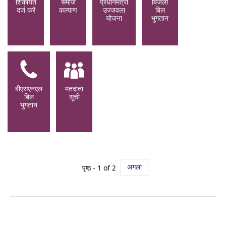
शिकायत
समाज
प्रधानमंत्री
बिजली
दर्ज करें
कल्याण
उज्जवला
बिल
योजना
भुगतान
बीएसएनएल
मतदाता
बिल
सूची
भुगतान
अगला
पृष्ठ - 1 of 2