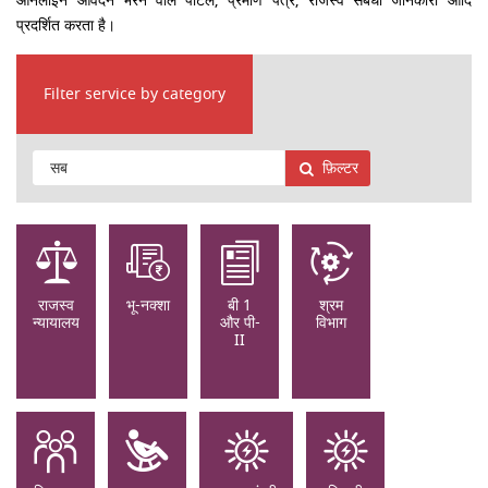
ऑनलाइन आवेदन भरने वाले पोर्टल, प्रमाण पत्र, राजस्व संबंधी जानकारी आदि
प्रदर्शित करता है।
Filter service by category
फ़िल्टर
राजस्व
भू-नक्शा
बी 1
श्रम
न्यायालय
और पी-
विभाग
II