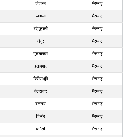
जैवारम
भैरमगढ़
जांगला
भैरमगढ़
बड़ेतुगाली
भैरमगढ़
जैगूर
भैरमगढ़
गुडशाकल
भैरमगढ़
इतामपार
भैरमगढ़
बिरीयाभूमि
भैरमगढ़
नेलसनार
भैरमगढ़
बेलनार
भैरमगढ़
चिन्गेर
भैरमगढ़
बंगोली
भैरमगढ़