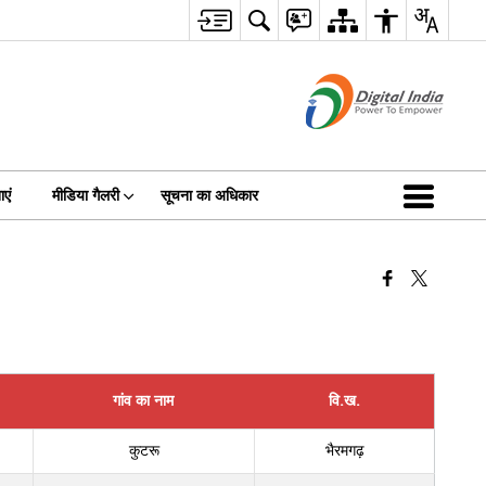
एं
मीडिया गैलरी
सूचना का अधिकार
गांव का नाम
वि.ख.
कुटरू
भैरमगढ़