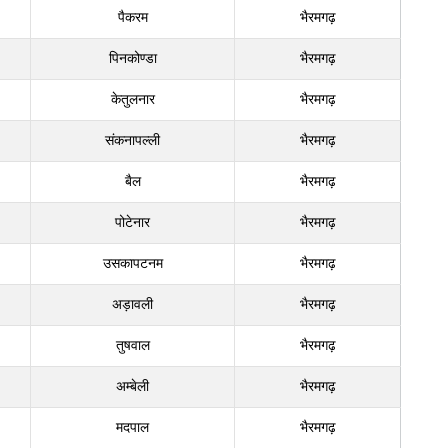
पैकरम
भैरमगढ़
पिनकोण्डा
भैरमगढ़
केतुलनार
भैरमगढ़
संकनापल्ली
भैरमगढ़
बैल
भैरमगढ़
पोटेनार
भैरमगढ़
उसकापटनम
भैरमगढ़
अड़ावली
भैरमगढ़
तुषवाल
भैरमगढ़
अम्बेली
भैरमगढ़
मदपाल
भैरमगढ़